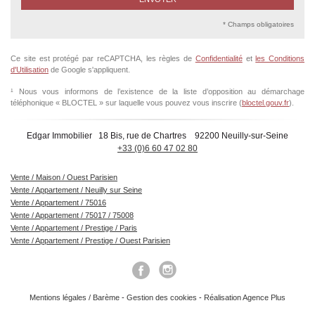
* Champs obligatoires
Ce site est protégé par reCAPTCHA, les règles de
Confidentialité
et
les Conditions
d'Utilisation
de Google s'appliquent.
¹ Nous vous informons de l’existence de la liste d’opposition au démarchage
téléphonique « BLOCTEL » sur laquelle vous pouvez vous inscrire (
bloctel.gouv.fr
).
Edgar Immobilier
18 Bis, rue de Chartres
92200 Neuilly-sur-Seine
+33 (0)6 60 47 02 80
Vente / Maison / Ouest Parisien
Vente / Appartement / Neuilly sur Seine
Vente / Appartement / 75016
Vente / Appartement / 75017 / 75008
Vente / Appartement / Prestige / Paris
Vente / Appartement / Prestige / Ouest Parisien
Mentions légales / Barème
-
Gestion des cookies
-
Réalisation Agence Plus